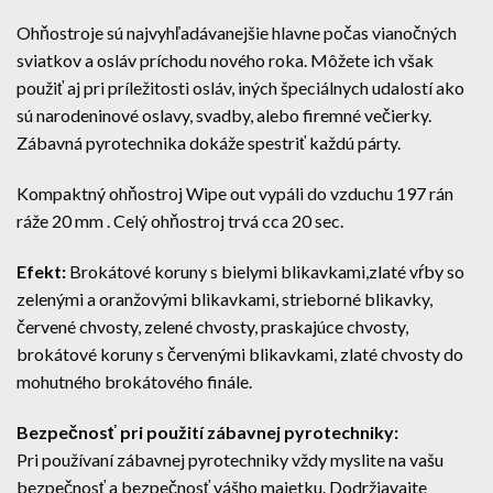
Ohňostroje sú najvyhľadávanejšie hlavne počas vianočných
sviatkov a osláv príchodu nového roka. Môžete ich však
použiť aj pri príležitosti osláv, iných špeciálnych udalostí ako
sú narodeninové oslavy, svadby, alebo firemné večierky.
Zábavná pyrotechnika dokáže spestriť každú párty.
Kompaktný ohňostroj Wipe out vypáli do vzduchu 197 rán
ráže 20 mm . Celý ohňostroj trvá cca 20 sec.
Efekt:
Brokátové koruny s bielymi blikavkami,zlaté vŕby so
zelenými a oranžovými blikavkami, strieborné blikavky,
červené chvosty, zelené chvosty, praskajúce chvosty,
brokátové koruny s červenými blikavkami, zlaté chvosty do
mohutného brokátového finále.
Bezpečnosť pri použití zábavnej pyrotechniky:
Pri používaní zábavnej pyrotechniky vždy myslite na vašu
bezpečnosť a bezpečnosť vášho majetku. Dodržiavajte