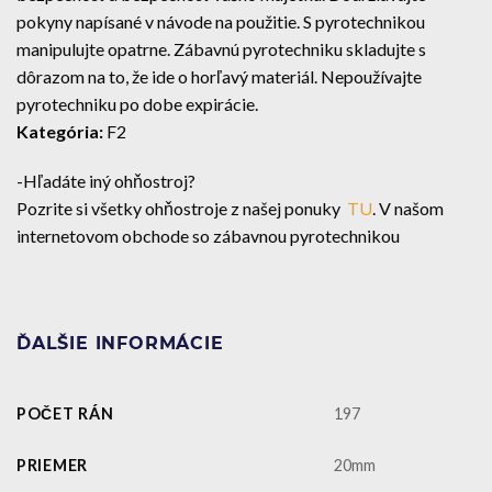
pokyny napísané v návode na použitie. S pyrotechnikou
manipulujte opatrne. Zábavnú pyrotechniku skladujte s
dôrazom na to, že ide o horľavý materiál. Nepoužívajte
pyrotechniku po dobe expirácie.
Kategória:
F2
-Hľadáte iný ohňostroj?
Pozrite si všetky ohňostroje z našej ponuky
TU
. V našom
internetovom obchode so zábavnou pyrotechnikou
ĎALŠIE INFORMÁCIE
POČET RÁN
197
PRIEMER
20mm