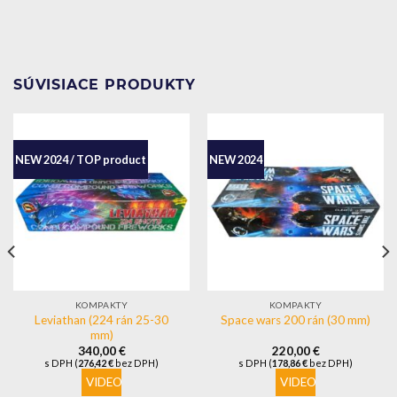
SÚVISIACE PRODUKTY
NEW 2024 / TOP product
NEW 2024
KOMPAKTY
KOMPAKTY
Leviathan (224 rán 25-30
Space wars 200 rán (30 mm)
mm)
340,00
€
220,00
€
s DPH (
276,42
€
bez DPH)
s DPH (
178,86
€
bez DPH)
VIDEO
VIDEO