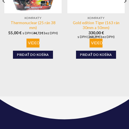
KOMPAKTY
KOMPAKTY
Thermonuclear (25 rán 38
Gold edition Tiger (163 rán
mm)
30mm a 50mm)
55,00
€
330,00
€
s DPH (
44,72
€
bez DPH)
s DPH (
268,29
€
bez DPH)
VIDEO
VIDEO
PRIDAŤ DO KOŠÍKA
PRIDAŤ DO KOŠÍKA